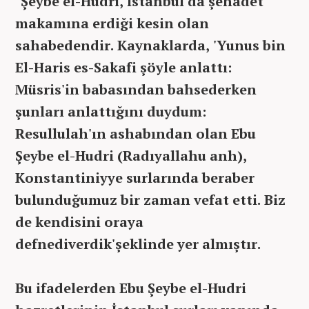
"Şeybe el-Hudri, İstanbul'da şehadet
makamına erdiği kesin olan
sahabedendir. Kaynaklarda, 'Yunus bin
El-Haris es-Sakafi şöyle anlattı:
Müsris'in babasından bahsederken
şunları anlattığını duydum:
Resullulah'ın ashabından olan Ebu
Şeybe el-Hudri (Radıyallahu anh),
Konstantiniyye surlarında beraber
bulunduğumuz bir zaman vefat etti. Biz
de kendisini oraya
defnediverdik'şeklinde yer almıştır.
Bu ifadelerden Ebu Şeybe el-Hudri