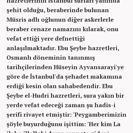
hazretlerinin İstanbul surları yanında
şehit olduğu, beraberinde bulunan
Müsris adlı oğlunun diğer askerlerle
beraber cenaze namazını kılarak, onu
vefat ettiği yere defnettiği
anlaşılmaktadır. Ebu Şeybe hazretleri,
Osmanlı döneminin tanınmış
tarihçilerinden Hüseyin Ayvansarayi'ye
göre de İstanbul'da şehadet makamına
erdiği kesin olan sahabedendir. Ebu
Şeybe el-Hudri hazretleri, sura yakın bir
yerde vefat edeceği zaman şu hadis-i
şerifi rivayet etmiştir: 'Peygamberimizin
şöyle buyurduğunu işittim: 'Her kim La