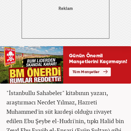
"İstanbullu Sahabeler" kitabının yazarı,
araştırmacı Necdet Yılmaz, Hazreti
Muhammed'in süt kardeşi olduğu rivayet
edilen Ebu Şeybe el-Hudri'nin, tıpkı Halid bin
Zeyd Ebu Eyyüb el-Ensari (Eyüp Sultan) gibi