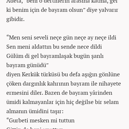
Âdeta, “beni o dertlilerin arasına katma, gel
ki benim için de bayram olsun” diye yalvarır
gibidir.
“Men seni seveli neçe gün neçe ay neçe ildi
Sen meni aldattın bu sende nece dildi
Gülüm di gel bayramlaşak bugün şanlı
bayram günüdü”
diyen Kerkük türküsü bu defa aşığın gönlüne
çöken dargınlık kahrının bayram ile nihayete
ermesini diler. Bazen de bayram yârinden
ümidi kalmayanlar için hiç değilse bir selam
almanın ümidini taşır:
“Gurbeti mesken mi tuttun