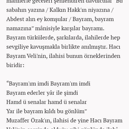
mânilerle geceleri şenlendiren davulcular “Bu
sabahın yazına / Kalkın Hakk'ın niyazına /
Abdest alın ey komşular / Bayram, bayram
namazına” mânisiyle karşılar bayramı.
Bayram türkülerde, şarkılarda, ilahilerde hep
sevgiliye kavuşmakla birlikte anılmıştır. Hacı
Bayram Veli'nin, ilahisi bunun örneklerinden
biridir:
“Bayram'ım imdi Bayram'ım imdi
Bayram ederler yâr ile şimdi
Hamd ü senalar hamd ü senalar
Yar ile bayram kıldı bu gönlüm”
Muzaffer Özak'ın, ilahisi de yine Hacı Bayram