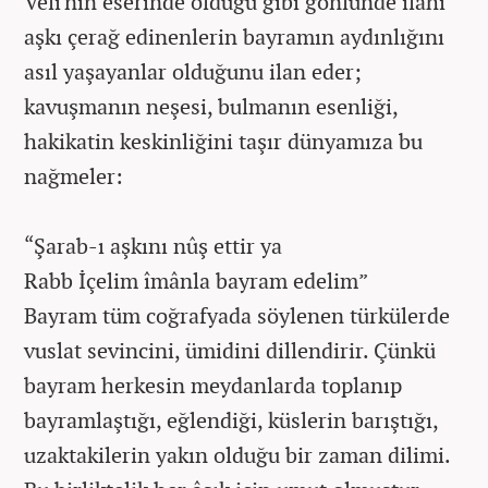
Veli'nin eserinde olduğu gibi gönlünde ilahî
aşkı çerağ edinenlerin bayramın aydınlığını
asıl yaşayanlar olduğunu ilan eder;
kavuşmanın neşesi, bulmanın esenliği,
hakikatin keskinliğini taşır dünyamıza bu
nağmeler:
“Şarab-ı aşkını nûş ettir ya
Rabb İçelim îmânla bayram edelim”
Bayram tüm coğrafyada söylenen türkülerde
vuslat sevincini, ümidini dillendirir. Çünkü
bayram herkesin meydanlarda toplanıp
bayramlaştığı, eğlendiği, küslerin barıştığı,
uzaktakilerin yakın olduğu bir zaman dilimi.