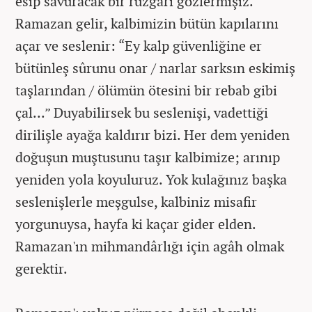
esip savuracak bir rüzgârı gözlermişiz.
Ramazan gelir, kalbimizin bütün kapılarını
açar ve seslenir: “Ey kalp güvenliğine er
bütünleş sûrunu onar / narlar sarksın eskimiş
taşlarından / ölümün ötesini bir rebab gibi
çal...” Duyabilirsek bu seslenişi, vadettiği
dirilişle ayağa kaldırır bizi. Her dem yeniden
doğuşun muştusunu taşır kalbimize; arınıp
yeniden yola koyuluruz. Yok kulağınız başka
seslenişlerle meşgulse, kalbiniz misafir
yorgunuysa, hayfa ki kaçar gider elden.
Ramazan'ın mihmandârlığı için agâh olmak
gerektir.