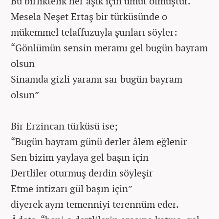
Bu birliktelik her âşık için umut olmuştur.
Mesela Neşet Ertaş bir türküsünde o
mükemmel telaffuzuyla şunları söyler:
“Gönlümün sensin meramı gel bugün bayram
olsun
Sinamda gizli yaramı sar bugün bayram
olsun”
Bir Erzincan türküsü ise;
“Bugün bayram günü derler âlem eğlenir
Sen bizim yaylaya gel başın için
Dertliler oturmuş derdin söyleşir
Etme intizarı gül başın için”
diyerek aynı temenniyi terennüm eder.