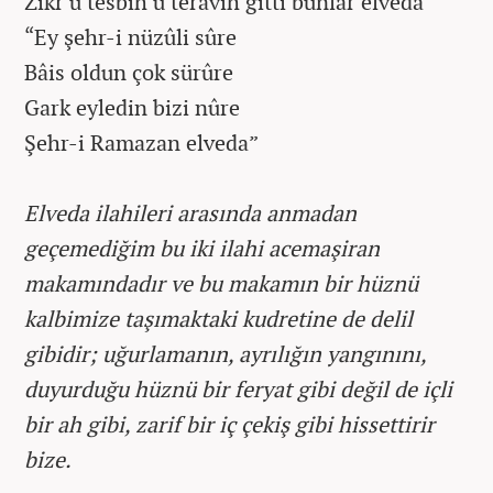
Zikr u tesbih u teravih gitti bunlar elveda”
“Ey şehr-i nüzûli sûre
Bâis oldun çok sürûre
Gark eyledin bizi nûre
Şehr-i Ramazan elveda”
Elveda ilahileri arasında anmadan
geçemediğim bu iki ilahi acemaşiran
makamındadır ve bu makamın bir hüznü
kalbimize taşımaktaki kudretine de delil
gibidir; uğurlamanın, ayrılığın yangınını,
duyurduğu hüznü bir feryat gibi değil de içli
bir ah gibi, zarif bir iç çekiş gibi hissettirir
bize.