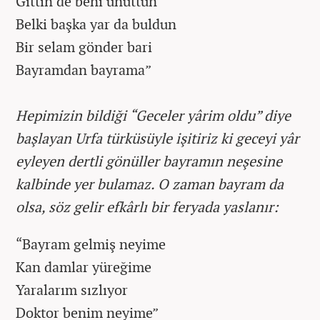
Gittin de beni unuttun
Belki başka yar da buldun
Bir selam gönder bari
Bayramdan bayrama”
Hepimizin bildiği “Geceler yârim oldu” diye
başlayan Urfa türküsüyle işitiriz ki geceyi yâr
eyleyen dertli gönüller bayramın neşesine
kalbinde yer bulamaz. O zaman bayram da
olsa, söz gelir efkârlı bir feryada yaslanır:
“Bayram gelmiş neyime
Kan damlar yüreğime
Yaralarım sızlıyor
Doktor benim neyime”