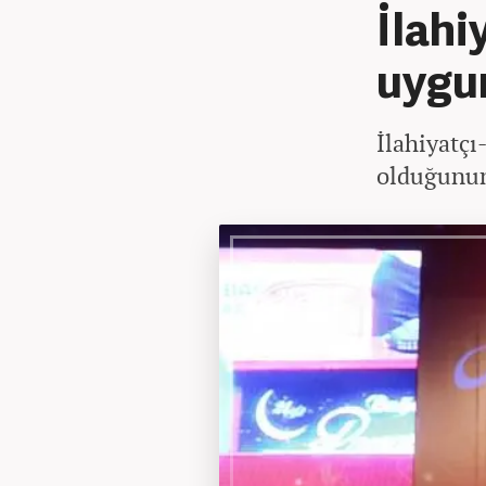
İlahi
uygun
İlahiyatçı
olduğunun