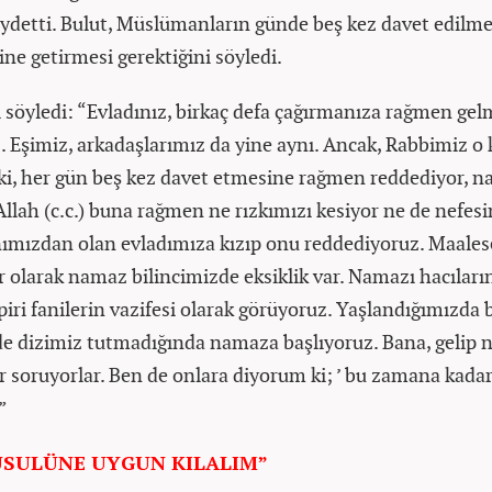
aydetti. Bulut, Müslümanların günde beş kez davet edilm
ine getirmesi gerektiğini söyledi.
ı söyledi: “Evladınız, birkaç defa çağırmanıza rağmen ge
. Eşimiz, arkadaşlarımız da yine aynı. Ancak, Rabbimiz o
i, her gün beş kez davet etmesine rağmen reddediyor, 
llah (c.c.) buna rağmen ne rızkımızı kesiyor ne de nefesi
nımızdan olan evladımıza kızıp onu reddediyoruz. Maales
olarak namaz bilincimizde eksiklik var. Namazı hacıların
piri fanilerin vazifesi olarak görüyoruz. Yaşlandığımızda 
 dizimiz tutmadığında namaza başlıyoruz. Bana, gelip na
ar soruyorlar. Ben de onlara diyorum ki; ’ bu zamana kada
”
USULÜNE UYGUN KILALIM”