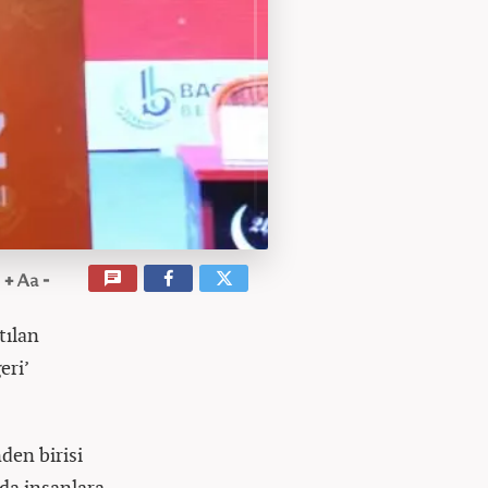
tılan
eri’
den birisi
da insanlara