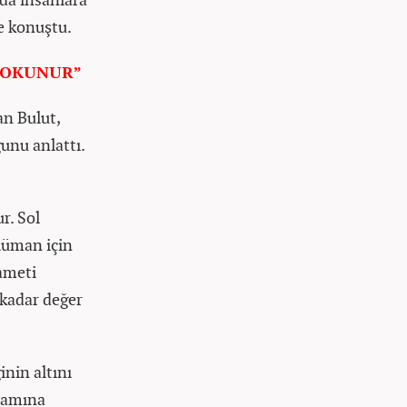
de konuştu.
 OKUNUR”
an Bulut,
unu anlattı.
r. Sol
slüman için
lameti
 kadar değer
inin altını
nlamına