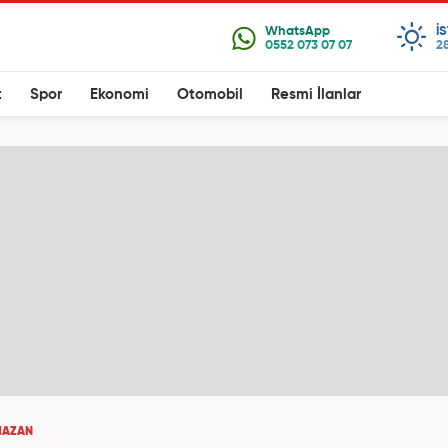
I
28
t
Spor
Ekonomi
Otomobil
Resmi İlanlar
MAZAN