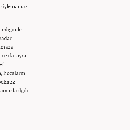
esiyle namaz
lmediğinde
 kadar
namaza
mizi kesiyor.
ef
, hocaların,
belimiz
mazla ilgili
r