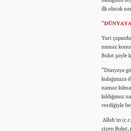
ilk olarak n
“
DÜNYA
YA
Yurt çapında
namaz konus
Bulut şöyle 
“Dünyaya göz
kulağımıza da
namaz kılmak
kıldığımız n
verdiğiyle be
Allah’ın (c.c
çizen Bulut,