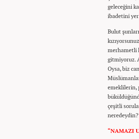
geleceğini k
ibadetini yer
Bulut şunlar
kızıyorsunuz
merhametli k
gitmiyoruz. A
Oysa, biz ca
Müslümanlar 
emeklilerin, 
büküldüğünde
çeşitli sorul
neredeydin?
“NAMAZI 