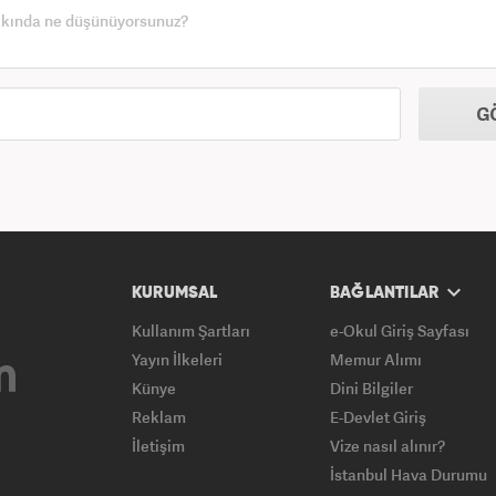
G
KURUMSAL
BAĞLANTILAR
Kullanım Şartları
e-Okul Giriş Sayfası
Yayın İlkeleri
Memur Alımı
Künye
Dini Bilgiler
Reklam
E-Devlet Giriş
İletişim
Vize nasıl alınır?
İstanbul Hava Durumu