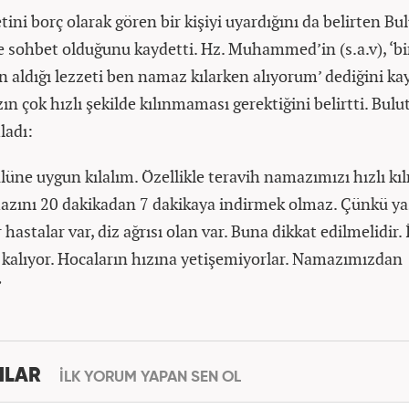
ni borç olarak gören bir kişiyi uyardığını da belirten Bul
ile sohbet olduğunu kaydetti. Hz. Muhammed’in (s.a.v), ‘bi
 aldığı lezzeti ben namaz kılarken alıyorum’ dediğini k
n çok hızlı şekilde kılınmaması gerektiğini belirtti. Bulut
ladı:
üne uygun kılalım. Özellikle teravih namazımızı hızlı kı
zını 20 dakikadan 7 dakikaya indirmek olmaz. Çünkü yaşl
r hastalar var, diz ağrısı olan var. Buna dikkat edilmelidir.
 kalıyor. Hocaların hızına yetişemiyorlar. Namazımızdan
”
MLAR
İLK YORUM YAPAN SEN OL