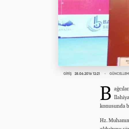
GİRİŞ
28.06.2016 12:21
GÜNCELLEM
B
ağcıla
İlahiy
konusunda bi
Hz. Muhammed
olduğunu söy