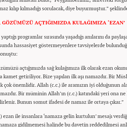
amaz kılıp kılmadığı sorulacak, diye buyurmuştur.” şeklin
 GÖZÜMÜZÜ AÇTIĞIMIZDA KULAĞIMIZA ‘EZAN’
 yaptığı programlar sırasında yaşadığı anılarını da paylaş
unda hassasiyet göstermeyenlere tavsiyelerde bulunduğ
konuştu:
ümüzü açtığımızda sağ kulağımıza ilk olarak ezan okunu
 kamet getiriliyor. Bize yapılan ilk aşı namazdır. Bir Mü
 çok önemlidir. Allah (c.c.) ile aramızın iyi olduğunun a
amazdır. Bir müminin Allah’ın (c.c.) katındaki yeri ona ne
lirlenir. Bunun somut ifadesi de namaz ile ortaya çıkar.”
.) ezan ile insanlara ‘namaza gelin kurtulun’ mesajı verdiğ
 namaza gidilmemesi halinde bu davetin reddedilmesi a