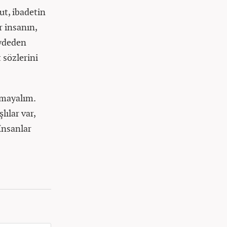
ut, ibadetin
r insanın,
aydeden
 sözlerini
lmayalım.
ılar var,
 İnsanlar