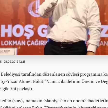
E
28.06.2016 12:21
r Belediyesi tarafından düzenlenen söyleşi programına ka
atçı-Yazar Ahmet Bulut, ‘Namaz ibadetinin Önemi ve Değ
lgilerini paylaştı.
’in (s.av), namazın İslamiyet’in en önemli ibadetlerin
lediğini anlatan Bulut, “Peygamberimiz, ‘ahretteki sorgu