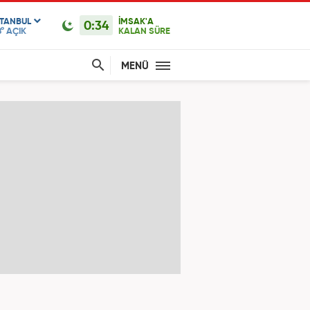
STANBUL
İMSAK'A
0:34
°
AÇIK
KALAN SÜRE
MENÜ