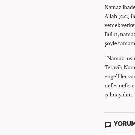
Namaz ibadeti
Allah (c.c.) 
yemek yerken
Bulut, namazı
şöyle tamam
“Namazı usul
Teravih Nama
engelliler va
nefes nefese
çalmayalım.
YORU