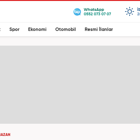
I
2
t
Spor
Ekonomi
Otomobil
Resmi İlanlar
MAZAN