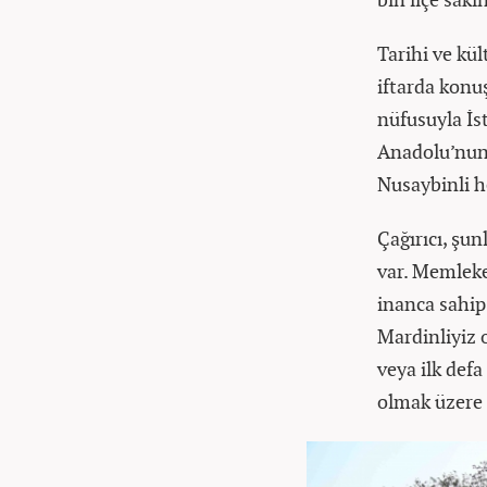
Tarihi ve kü
iftarda konu
nüfusuyla İst
Anadolu’nun 
Nusaybinli he
Çağırıcı, şun
var. Memleket
inanca sahip
Mardinliyiz 
veya ilk def
olmak üzere 