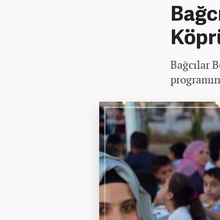
Bağcı
Köpr
Bağcılar B
programınd