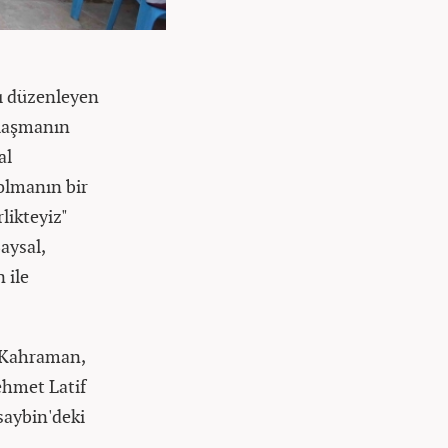
rı düzenleyen
ylaşmanın
al
olmanın bir
likteyiz"
aysal,
 ile
n Kahraman,
ehmet Latif
saybin'deki