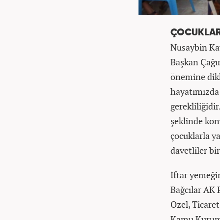
ÇOCUKLAR
Nusaybin Kay
Başkan Çağır
önemine dikk
hayatımızda 
gerekliliğidi
şeklinde konu
çocuklarla y
davetliler bir
İftar yemeğ
Bağcılar AK 
Özel, Ticare
Kamu Kurum v