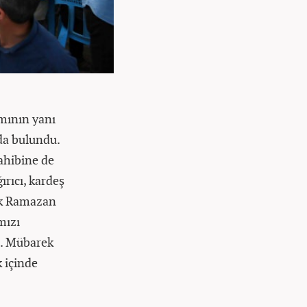
amının yanı
nda bulundu.
sahibine de
rıcı, kardeş
rek Ramazan
mızı
z. Mübarek
 içinde