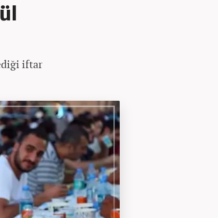
ül
iği iftar