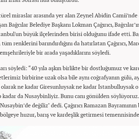
ltürel miraslar arasında yer alan Zeynel Abidin Camii’nd
şan Bağcılar Belediye Başkanı Lokman Çağırıcı, Bağcılar’ı
anbul'un büyük ilçelerinden birisi olduğunu ifade etti. Ba
tüm renklerini barındırdığını da hatırlatan Çağırıcı, Mard
mşehrileriyle bir arada yaşadıklarını söyledi.
ları söyledi: “40 yıla aşkın birlikte bir dostluğumuz ve ka
lerimiz birbirine uzak olsa bile aynı coğrafyanın gülü, a
 olarak ne kadar Giresunluysak ne kadar İstanbulluysak o
o kadar da Nusaybinliyiz. Bunu canı gönülden söylüyoruz.
a Nusaybin’de değiliz" dedi. Çağırıcı Ramazan Bayramının 
bölgeye huzur, barış ve kardeşlik getirmesi temennisind