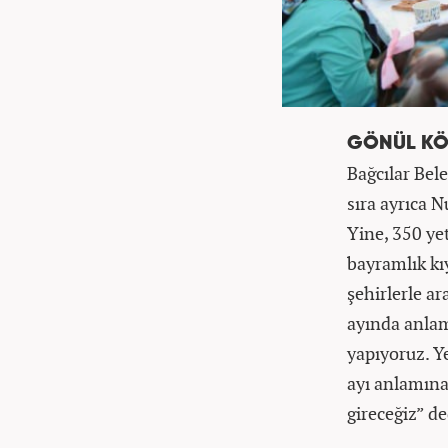
GÖNÜL KÖ
Bağcılar Bel
sıra ayrıca 
Yine, 350 yet
bayramlık kı
şehirlerle a
ayında anlam
yapıyoruz. Y
ayı anlamına
gireceğiz” de