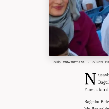
GİRİŞ
19.06.2017 14:54
GÜNCELLEM
N
usayb
Bağcı
Yine, 2 bin i
Bağcılar Bel
bin ilçe saki