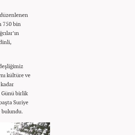
e düzenlenen
n 750 bin
ğcılar’ın
inli,
rdeşliğimiz
ynı kültüre ve
 kadar
 Günü birlik
başta Suriye
e bulundu.