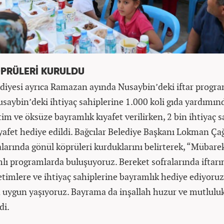
PRÜLERİ KURULDU
ediyesi ayrıca Ramazan ayında Nusaybin’deki iftar progr
Nusaybin’deki ihtiyaç sahiplerine 1.000 koli gıda yardımı
im ve öksüze bayramlık kıyafet verilirken, 2 bin ihtiyaç 
yafet hediye edildi. Bağcılar Belediye Başkanı Lokman Çağı
ralarında gönül köprüleri kurduklarını belirterek, “Müba
lı programlarda buluşuyoruz. Bereket sofralarında iftarı
etimlere ve ihtiyaç sahiplerine bayramlık hediye ediyoru
 uygun yaşıyoruz. Bayrama da inşallah huzur ve mutluluk
di.