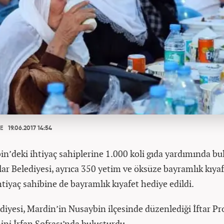
E
19.06.2017 14:54
in’deki ihtiyaç sahiplerine 1.000 koli gıda yardımında b
lar Belediyesi, ayrıca 350 yetim ve öksüze bayramlık kıyaf
htiyaç sahibine de bayramlık kıyafet hediye edildi.
ediyesi, Mardin’in Nusaybin ilçesinde düzenlediği İftar P
nini İrfan Sofrası’nda buluşturdu.