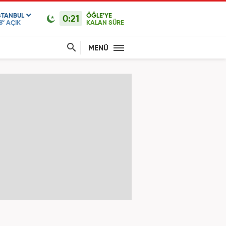
STANBUL
ÖĞLE'YE
0:21
8°
AÇIK
KALAN SÜRE
MENÜ