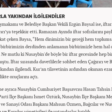
LA YAKINDAN İLGİLENDİLER
makamı ve Belediye Başkan Vekili Ergün Baysal ise, ifta
ıcı’ya teşekkür etti. Ramazan Ayında iftar sofralarını pa
at çeken Baysa, “Hem dinimizin bir gereği hem toplums
birbirimizin derdinden anlamanın birbirimizle hem hal 
r. Ne mutlu ki Nusaybin'de böyle bir iftar gecesinde hep bir
ştu. İftar sırasında davetlilerle sohbet eden Çağırıcı ve B
akından ilgilendi. Kur’an tilavetinin ardından okunan ezan
likte oruçlarını açtı.
ine ayrıca Nusaybin Cumhuriyet Başsavcısı Hasan Tahsi
Parti İlçe Başkanı İsmet Öztürk, Nusaybin İlçe Başkanı M
t ve Sanayi Odası Başkanı Mahsun Özmen, Bağcılar ve Nu
e Kuruluş yöneticileri ile vatandaşlar katıldı.