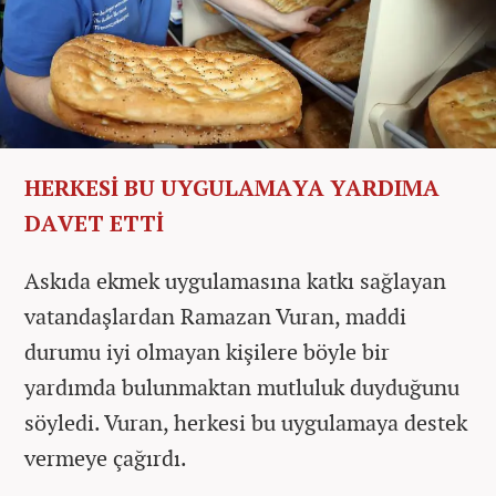
HERKESİ BU UYGULAMAYA YARDIMA
DAVET ETTİ
Askıda ekmek uygulamasına katkı sağlayan
vatandaşlardan
Ramazan
Vuran, maddi
durumu iyi olmayan kişilere böyle bir
yardımda bulunmaktan mutluluk duyduğunu
söyledi.
Vura
n
, herkesi bu uygulamaya destek
vermeye çağırdı.