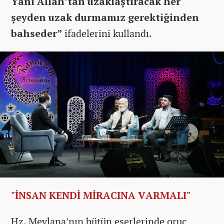
Yani Allah’tan uzaklaştıracak her
şeyden uzak durmamız gerektiğinden
bahseder”
ifadelerini kullandı.
"İNSAN KENDİ MİRACINA VARMALI"
Hz. Mevlana’nın bütün eserlerinde oruç