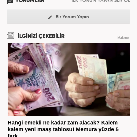
YORUMLAR
İLK YORUM YAPAN SEN OL
Bir Yorum Yapın
İLGİNİZİ ÇEKEBİLİR
Makroo
Hangi emekli ne kadar zam alacak? Kalem
kalem yeni maaş tablosu! Memura yüzde 5
fark