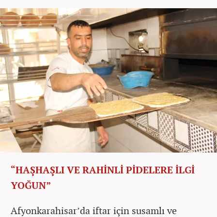
“HAŞHAŞLI VE RAHİNLİ PİDELERE İLGİ
YOĞUN”
Afyonkarahisar’da iftar için susamlı ve