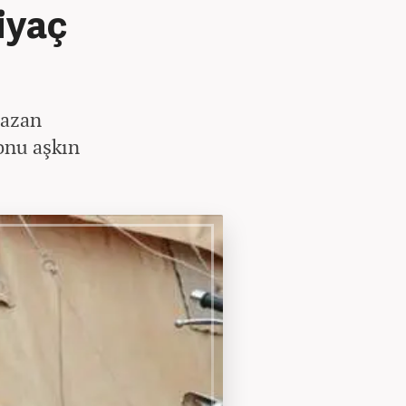
iyaç
mazan
onu aşkın