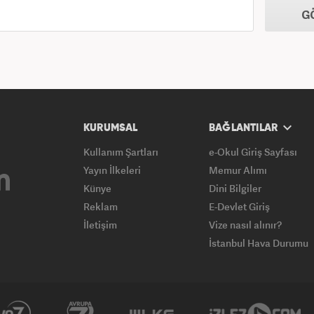
G
KURUMSAL
BAĞLANTILAR
Kullanım Şartları
e-Okul Giriş Sayfası
Yayın İlkeleri
Memur Alımı
Künye
Dini Bilgiler
Reklam
E-Devlet Giriş
İletişim
Vize nasıl alınır?
İstanbul Hava Durumu
Yasemin