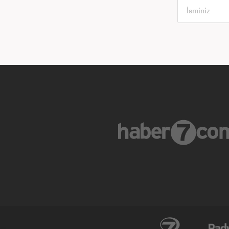
Avrupa7
ÜlkeTV
İzle7