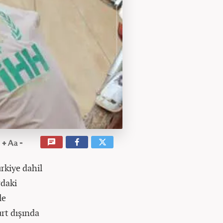
rkiye dahil
rdaki
le
urt dışında