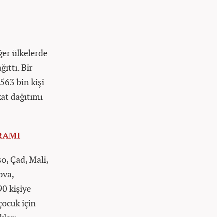
ğer ülkelerde
ıttı. Bir
63 bin kişi
kat dağıtımı
RAMI
o, Çad, Mali,
ova,
90 kişiye
çocuk için