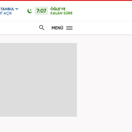
STANBUL
ÖĞLE'YE
7:07
8°
AÇIK
KALAN SÜRE
MENÜ