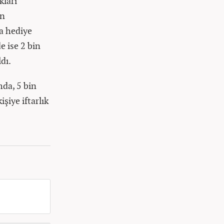
kları
an
a hediye
e ise 2 bin
ldı.
mda, 5 bin
işiye iftarlık