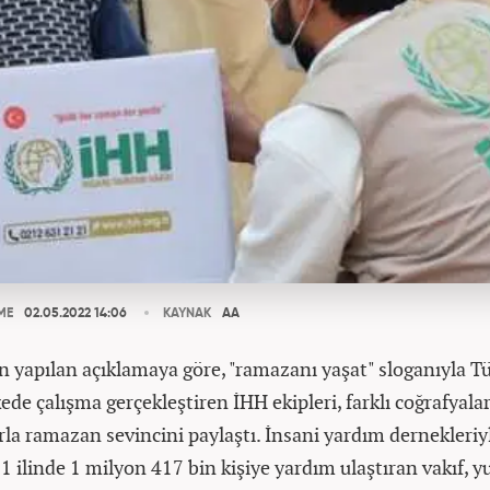
ME
02.05.2022 14:06
KAYNAK
AA
an yapılan açıklamaya göre, "ramazanı yaşat" sloganıyla Tü
ede çalışma gerçekleştiren İHH ekipleri, farklı coğrafyala
 ramazan sevincini paylaştı. ​​​​​​​İnsani yardım dernekleriy
1 ilinde 1 milyon 417 bin kişiye yardım ulaştıran vakıf, y