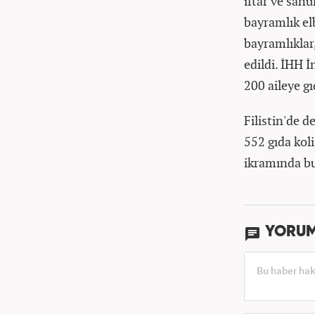
iftar ve sahu
bayramlık elb
bayramlıklar
edildi. İHH İ
200 aileye gı
Filistin'de 
552 gıda koli
ikramında b
YORU