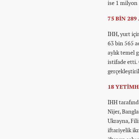
ise 1 milyon 
75 BİN 289
İHH, yurt içi
63 bin 565 a
aylık temel 
istifade etti
gerçekleştiril
18 YETİMH
İHH tarafınd
Nijer, Bangl
Ukrayna, Fil
iftariyelik i