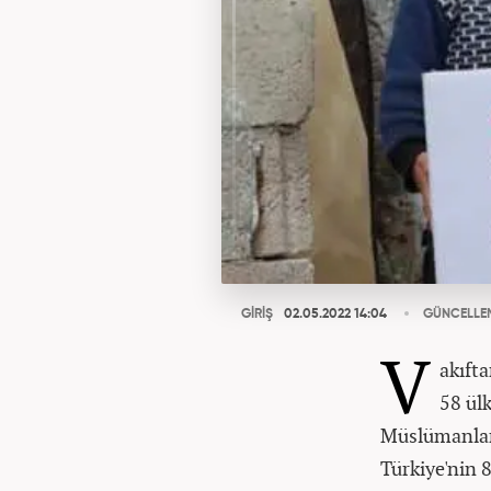
GİRİŞ
02.05.2022 14:04
GÜNCELLE
V
akıft
58 ülk
Müslümanlarla
Türkiye'nin 8