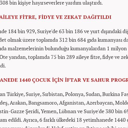
308 bin kişiye hayırseverlere yardım ulaştırdı.
 AİLEYE FİTRE, FİDYE VE ZEKAT DAĞITILDI
nde 184 bin 929, Suriye'de 63 bin 186 ve yurt dışındaki di
det olmak üzere toplamda 312 bin 684 gıda kumanyası dağ
gıda malzemelerinin bulunduğu kumanyalardan 1 milyon 5
. Öte yandan, toplamda 75 bin 289 aileye fitre, fidye ve ze
di.
ANEDE 1440 ÇOCUK İÇİN İFTAR VE SAHUR PROG
an Türkiye, Suriye, Sırbistan, Polonya, Sudan, Burkina Fas
adeş, Arakan, Bangsamoro, Afganistan, Azerbaycan, Mold
istin-Gazze Şeridi, Yemen, Lübnan ve Suriye'de 380 bin 6
kram edildi. Ayrıca, 6 farklı ülkedeki 18 yetimhanede 1440 