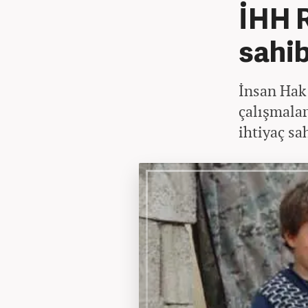
İHH R
sahib
İnsan Hak 
çalışmalar
ihtiyaç sa