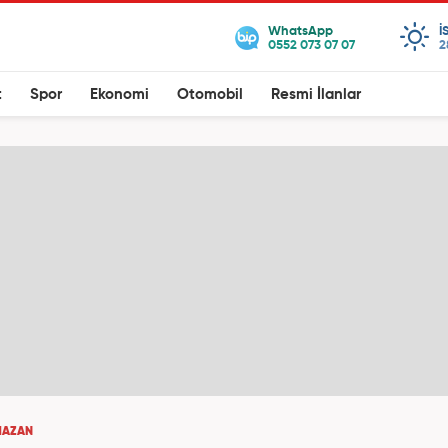
I
2
t
Spor
Ekonomi
Otomobil
Resmi İlanlar
MAZAN