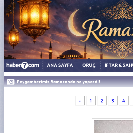
ANA SAYFA
ORUÇ
İFTAR & SA
Peygamberimiz Ramazanda ne yapardı?
«
1
2
3
4