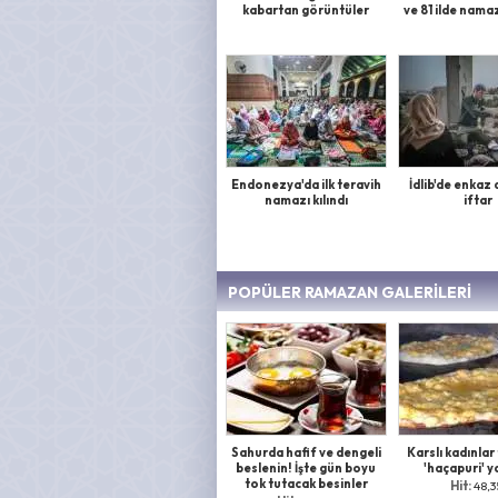
kabartan görüntüler
ve 81 ilde namaz
Endonezya'da ilk teravih
İdlib'de enkaz
namazı kılındı
iftar
POPÜLER RAMAZAN GALERİLERİ
New York'ta Ramaza
Sahurda hafif ve dengeli
Karslı kadınlar
beslenin! İşte gün boyu
'haçapuri' y
tok tutacak besinler
Hit:
48,3