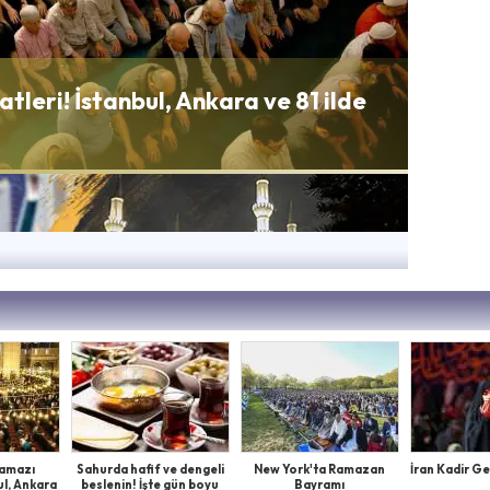
aatleri! İstanbul, Ankara ve 81 ilde
rafından "Kadir Gecesi"
 namazı
Sahurda hafif ve dengeli
New York'ta Ramazan
İran Kadir Ge
ul, Ankara
beslenin! İşte gün boyu
Bayramı