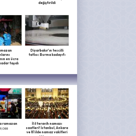
değiştirildi
amazan
Diyarbakır'ın tescilli
larını
tatlısı: Burma kadayıfı
ın en ücra
kadar taşıdı
a ramazan
İl il teravih namazı
saatleri! İstanbul, Ankara
9,088
ve 81 ilde namaz vakitleri