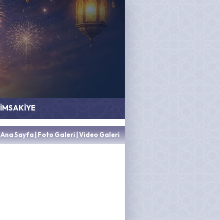
İMSAKİYE
Ana Sayfa
|
Foto Galeri
|
Video Galeri