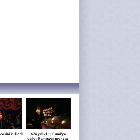
cesini kutladı
624 yıllık Ulu Cami'ye
asılan Ramazan mahyası