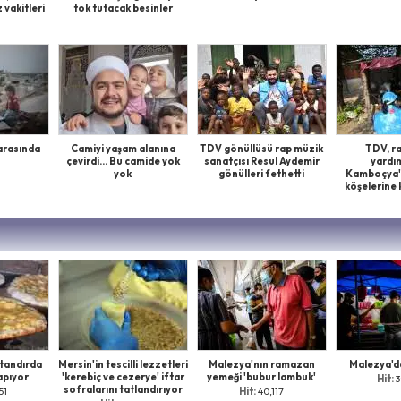
 vakitleri
tok tutacak besinler
 arasında
Camiyi yaşam alanına
TDV gönüllüsü rap müzik
TDV, r
çevirdi... Bu camide yok
sanatçısı Resul Aydemir
yardım
yok
gönülleri fethetti
Kamboçya'n
köşelerine 
n Bayramı
 tandırda
Mersin'in tescilli lezzetleri
Malezya'nın ramazan
Malezya'd
apıyor
'kerebiç ve cezerye' iftar
yemeği 'bubur lambuk'
Hit:
3
sofralarını tatlandırıyor
51
Hit:
40,117