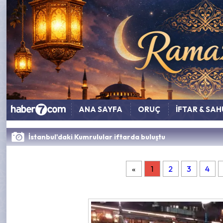
ANA SAYFA
ORUÇ
İFTAR & SA
İstanbul'daki Kumrulular iftarda buluştu
«
1
2
3
4