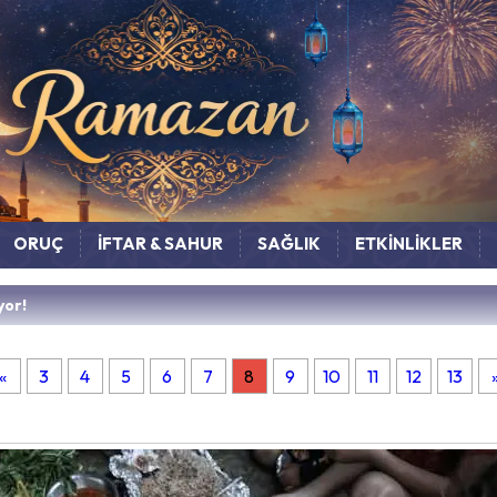
ORUÇ
İFTAR & SAHUR
SAĞLIK
ETKİNLİKLER
yor!
«
3
4
5
6
7
8
9
10
11
12
13