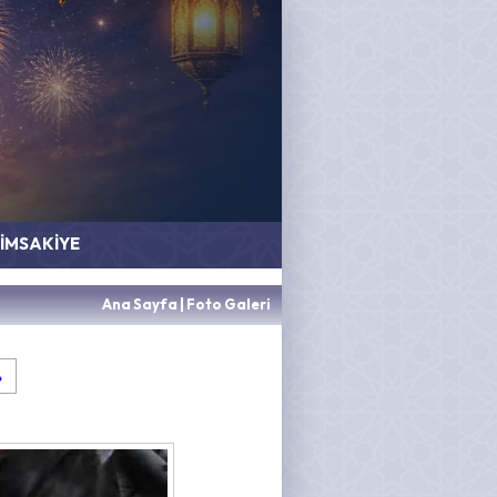
İMSAKİYE
Ana Sayfa
|
Foto Galeri
»