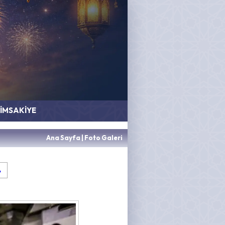
İMSAKİYE
Ana Sayfa
|
Foto Galeri
»