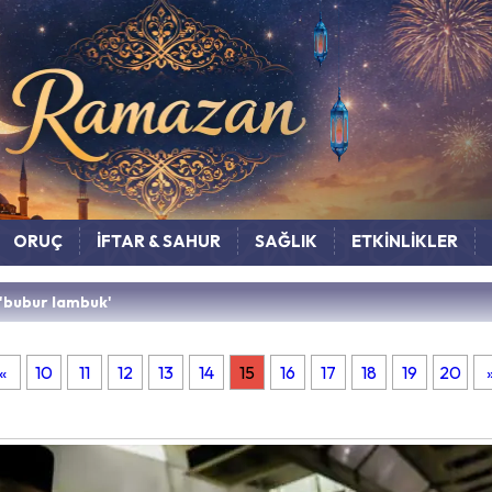
ORUÇ
İFTAR & SAHUR
SAĞLIK
ETKİNLİKLER
'bubur lambuk'
«
10
11
12
13
14
15
16
17
18
19
20