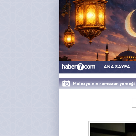
ANA SAYFA
Malezya'nın ramazan yemeği 