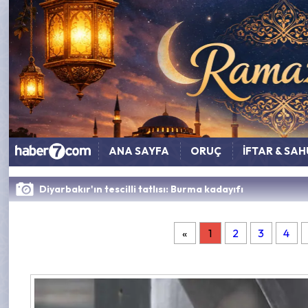
ANA SAYFA
ORUÇ
İFTAR & SA
Diyarbakır'ın tescilli tatlısı: Burma kadayıfı
«
1
2
3
4