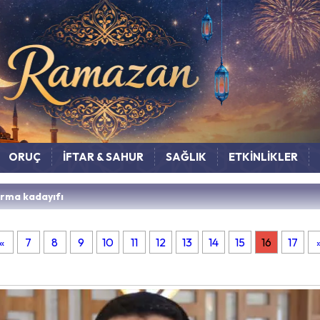
ORUÇ
İFTAR & SAHUR
SAĞLIK
ETKİNLİKLER
Burma kadayıfı
«
7
8
9
10
11
12
13
14
15
16
17