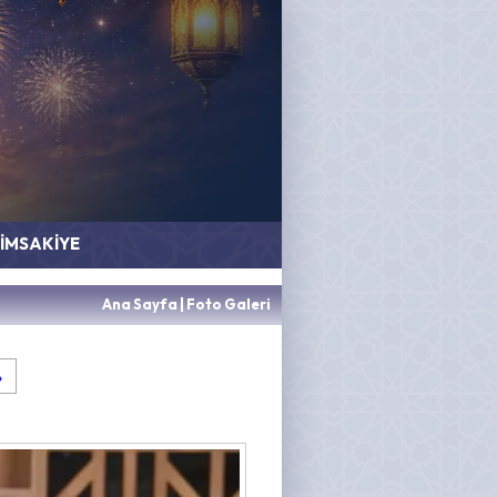
İMSAKİYE
Ana Sayfa
|
Foto Galeri
»