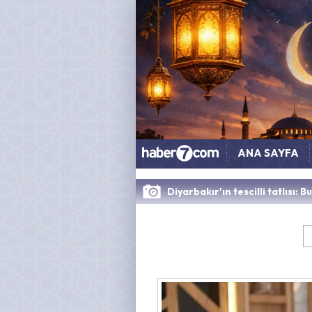
ANA SAYFA
Diyarbakır'ın tescilli tatlısı: 