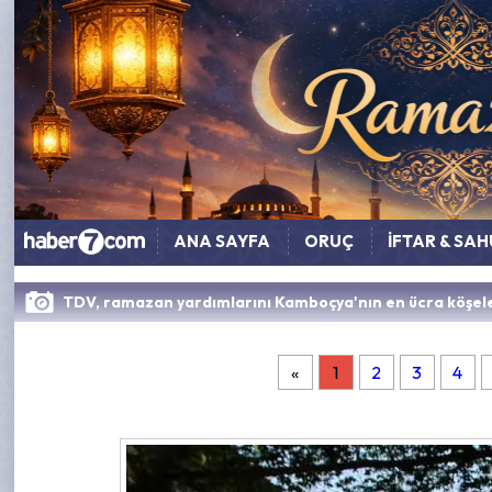
ANA SAYFA
ORUÇ
İFTAR & SA
TDV, ramazan yardımlarını Kamboçya'nın en ücra köşele
«
1
2
3
4