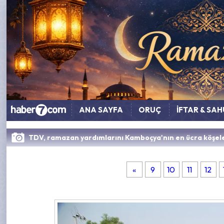
ANA SAYFA
ORUÇ
İFTAR & SA
TDV, ramazan yardımlarını Kamboçya'nın en ücra köşele
«
9
10
11
12