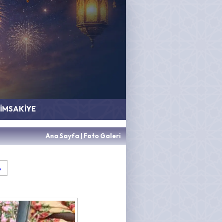
İMSAKİYE
Ana Sayfa
|
Foto Galeri
»