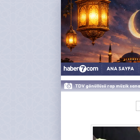
ANA SAYFA
TDV gönüllüsü rap müzik sanat