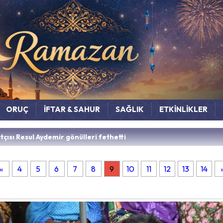
ORUÇ
İFTAR & SAHUR
SAĞLIK
ETKİNLİKLER
çısı Resul Aydemir gönülleri fethetti
«
4
5
6
7
8
9
10
11
12
13
14