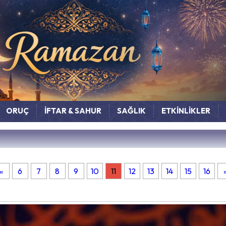
ORUÇ
İFTAR & SAHUR
SAĞLIK
ETKİNLİKLER
«
6
7
8
9
10
11
12
13
14
15
16