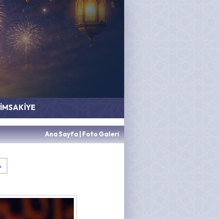
İMSAKİYE
Ana Sayfa
|
Foto Galeri
»