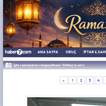
ANA SAYFA
ORUÇ
İFTAR & SA
İşte ramazanın vazgeçilmezi 'Güllaç'ın sırrı
«
1
2
3
4