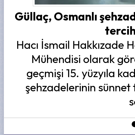
Güllaç, Osmanlı şehzad
terci
Hacı İsmail Hakkızade H
Mühendisi olarak gö
geçmişi 15. yüzyıla k
şehzadelerinin sünnet 
s