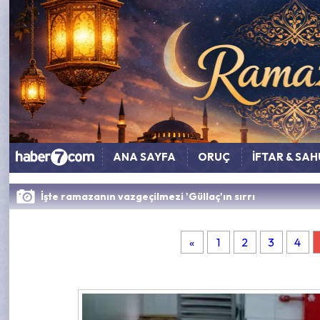
ANA SAYFA
ORUÇ
İFTAR & SA
İşte ramazanın vazgeçilmezi 'Güllaç'ın sırrı
«
1
2
3
4