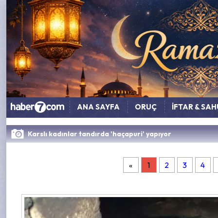
ANA SAYFA
ORUÇ
İFTAR & SA
Karslı kadınlar tandırda 'haçapuri' yapıyor
«
1
2
3
4