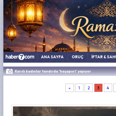
ANA SAYFA
ORUÇ
İFTAR & SA
Karslı kadınlar tandırda 'haçapuri' yapıyor
«
1
2
3
4