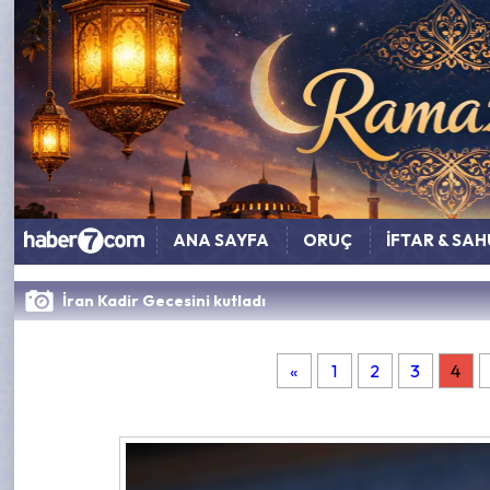
ANA SAYFA
ORUÇ
İFTAR & SA
İran Kadir Gecesini kutladı
«
1
2
3
4