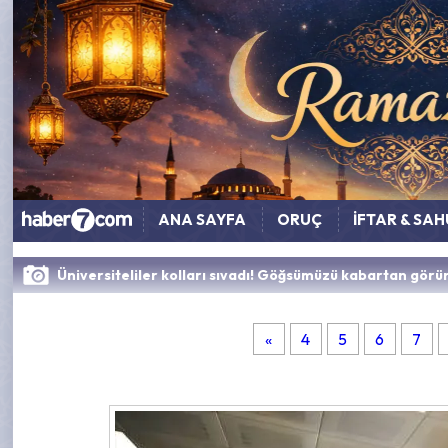
ANA SAYFA
ORUÇ
İFTAR & SA
Üniversiteliler kolları sıvadı! Göğsümüzü kabartan görü
«
4
5
6
7