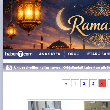
ANA SAYFA
ORUÇ
İFTAR & SA
Üniversiteliler kolları sıvadı! Göğsümüzü kabartan görü
«
1
2
3
4