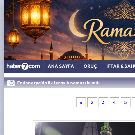
ANA SAYFA
ORUÇ
İFTAR & SA
Endonezya'da ilk teravih namazı kılındı
«
2
3
4
5