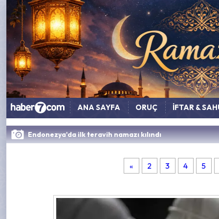
ANA SAYFA
ORUÇ
İFTAR & SA
Endonezya'da ilk teravih namazı kılındı
«
2
3
4
5