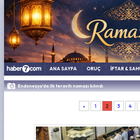
ANA SAYFA
ORUÇ
İFTAR & SA
Endonezya'da ilk teravih namazı kılındı
«
1
2
3
4