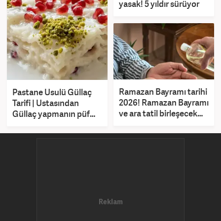
yasak! 5 yıldır sürüyor
Ramazan Bayramı tarihi
Pastane Usulü Güllaç
2026! Ramazan Bayramı
Tarifi | Ustasından
ve ara tatil birleşecek
Güllaç yapmanın püf
mi?
noktaları!