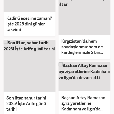
Kadir Gecesi ne zaman?
İşte 2025 dini günler
takvimi
Kırgızistan'da hem
soydaşlarımız hem de
kardeşlerimizle 2 bin
kişilik iftar
Başkan Altay Ramazan
Son iftar, sahur tarihi
ayı ziyaretlerine
2025! İşte Arife günü
Kadınhanı ve Ilgın’da
tarihi