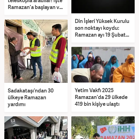
teleskopla aradılar! İşte
Ramazan'a başlayan ve
başlamayan ülkeler
Din İşleri Yüksek Kurulu
son noktayı koydu:
Ramazan ayı 19 Şubat
2026'da başlayacak
Yetim Vakfı 2025
Sadakataşı’ndan 30
Ramazan'da 29 ülkede
ülkeye Ramazan
419 bin kişiye ulaştı
yardımı