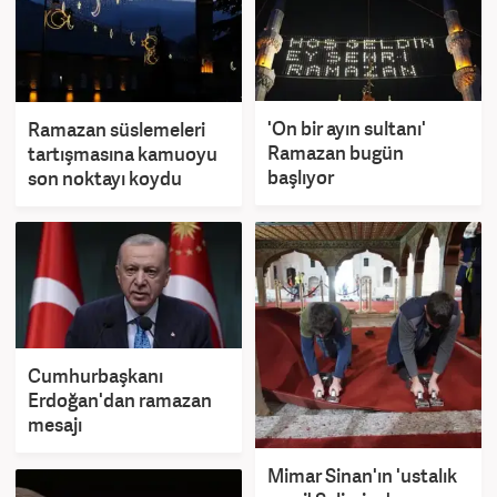
'On bir ayın sultanı'
Ramazan süslemeleri
Ramazan bugün
tartışmasına kamuoyu
başlıyor
son noktayı koydu
Cumhurbaşkanı
Erdoğan'dan ramazan
mesajı
Mimar Sinan'ın 'ustalık