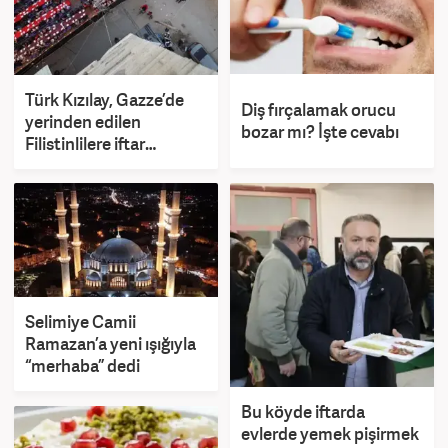
Türk Kızılay, Gazze’de
Diş fırçalamak orucu
yerinden edilen
bozar mı? İşte cevabı
Filistinlilere iftar
programı düzenledi
Selimiye Camii
Ramazan’a yeni ışığıyla
“merhaba” dedi
Bu köyde iftarda
evlerde yemek pişirmek