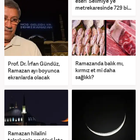
eseri' Selimiye'ye
metrekaresinde 729 bin
ilmekli özel halı!
Ramazanda balık mı,
Prof. Dr. İrfan Gündüz,
kırmız et mi daha
Ramazan ayı boyunca
sağlıklı?
ekranlarda olacak
Ramazan hilalini